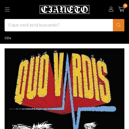
0
CDs