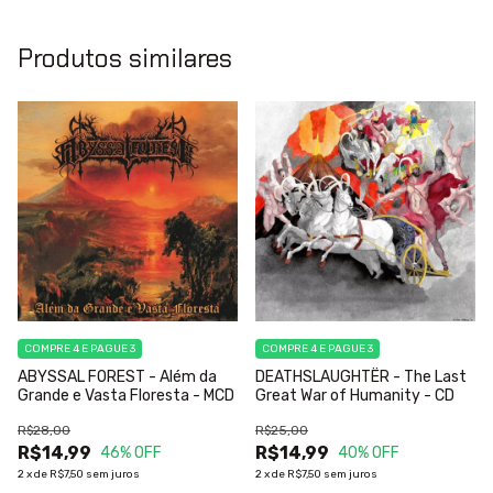
Produtos similares
COMPRE 4 E PAGUE 3
COMPRE 4 E PAGUE 3
ABYSSAL FOREST - Além da
DEATHSLAUGHTËR - The Last
Grande e Vasta Floresta - MCD
Great War of Humanity - CD
R$28,00
R$25,00
R$14,99
R$14,99
46
% OFF
40
% OFF
2
x
de
R$7,50
sem juros
2
x
de
R$7,50
sem juros