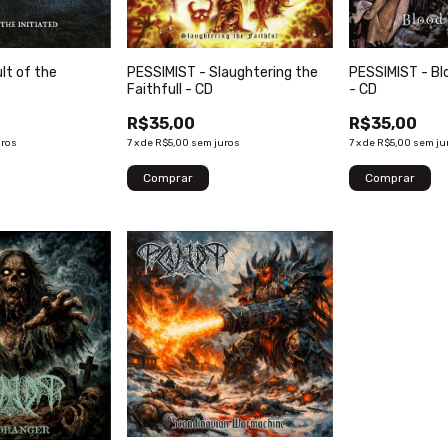
lt of the
PESSIMIST - Slaughtering the
PESSIMIST - Bl
Faithfull - CD
- CD
R$35,00
R$35,00
uros
7
x
de
R$5,00
sem juros
7
x
de
R$5,00
sem ju