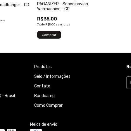
PAGANIZER - Scandinavian
eadbanger - CD
Warmachine - CD
R$35,00
uros
7
x
de
R$5,00
sem juros
Produtos
N
Selo / Informações
Contato
- Brasil
Bandcamp
Como Comprar
Meios de envio