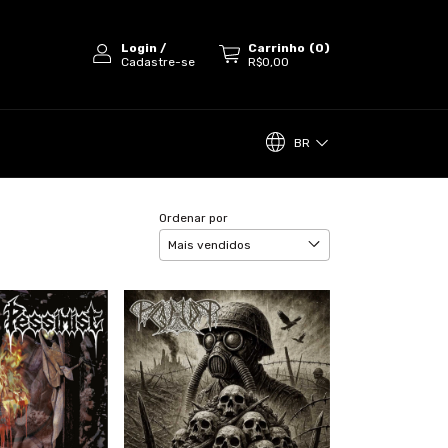
Login
/
Carrinho
(
0
)
Cadastre-se
R$0,00
BR
Ordenar por