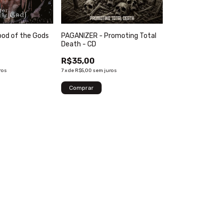
PAGANIZER - Promoting Total
ood of the Gods
Death - CD
R$35,00
7
x
de
R$5,00
sem juros
ros