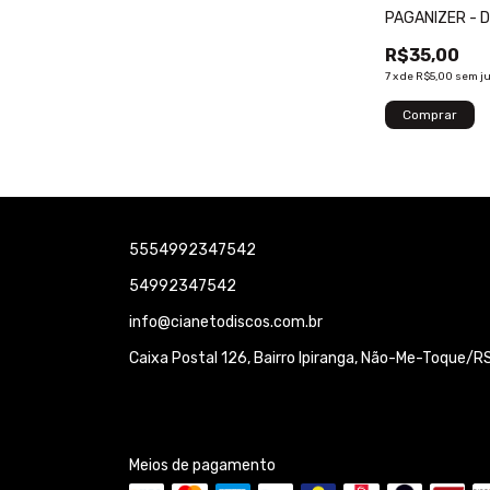
PAGANIZER - D
R$35,00
7
x
de
R$5,00
sem j
5554992347542
54992347542
info@cianetodiscos.com.br
Caixa Postal 126, Bairro Ipiranga, Não-Me-Toque/RS 
Meios de pagamento