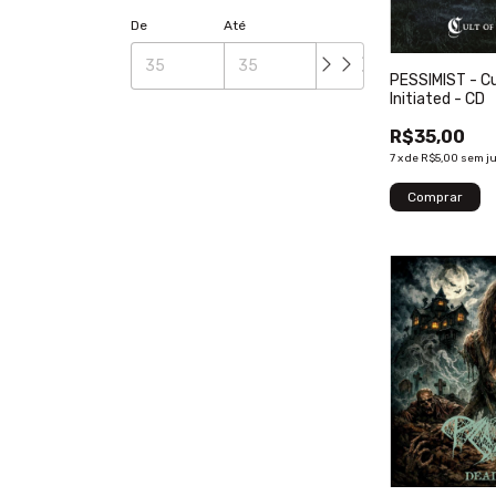
De
Até
PESSIMIST - Cu
Initiated - CD
R$35,00
7
x
de
R$5,00
sem j