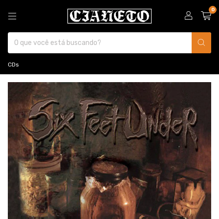
0
CDs