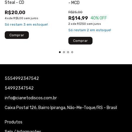
Steal - CD
- MCD
R$20,00
R$25,00
R$14,99
40
% OFF
4
x
de
R$5,00
sem juros
2
x
de
R$7,50
sem juros
Só restam
3
em estoque!
Só restam
2
em estoque!
5554992347542
54992347542
info@cianetodiscos.com.br
Caixa Postal 126, Bairro Ipiranga, Não-Me-Toque/RS - Brasil
Produtos
Selo / Informações