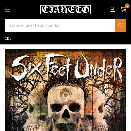
0
CDs