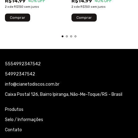
R$14,99
R$14,99
40
% OFF
40
% OFF
2
x
de
R$7,50
sem juros
2
x
de
R$7,50
sem juros
5554992347542
54992347542
info@cianetodiscos.com.br
Caixa Postal 126, Bairro Ipiranga, Não-Me-Toque/RS - Brasil
Produtos
Selo / Informações
Contato