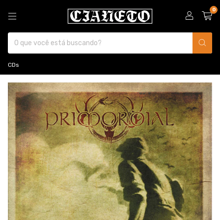
0
CDs