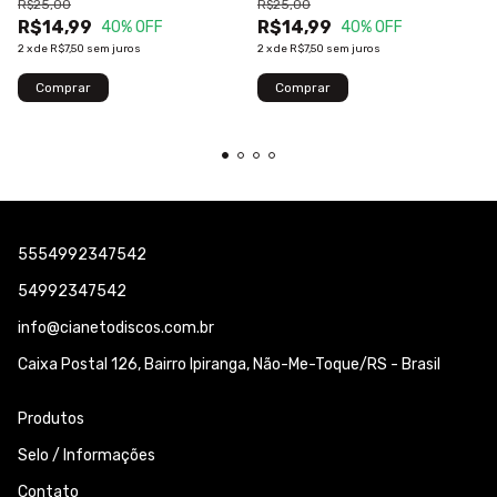
R$25,00
R$25,00
R$14,99
R$14,99
40
% OFF
40
% OFF
2
x
de
R$7,50
sem juros
2
x
de
R$7,50
sem juros
5554992347542
54992347542
info@cianetodiscos.com.br
Caixa Postal 126, Bairro Ipiranga, Não-Me-Toque/RS - Brasil
Produtos
Selo / Informações
Contato