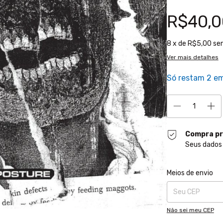
R$40,0
8
x de
R$5,00
se
Ver mais detalhes
Só restam
2
em
Compra pr
Seus dados
Entregas para o CE
Meios de envio
Não sei meu CEP