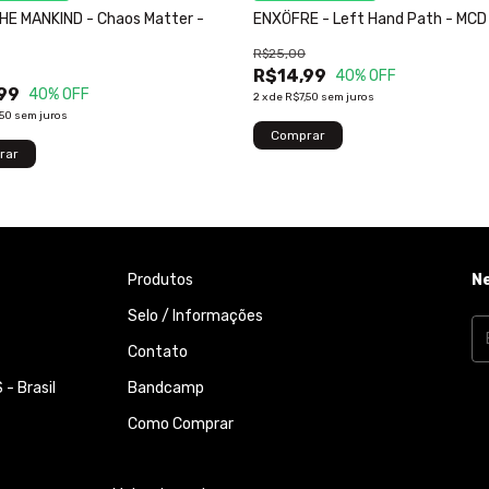
HE MANKIND - Chaos Matter -
ENXÖFRE - Left Hand Path - MCD
R$25,00
R$14,99
40
% OFF
99
40
% OFF
2
x
de
R$7,50
sem juros
,50
sem juros
Produtos
N
Selo / Informações
Contato
- Brasil
Bandcamp
Como Comprar