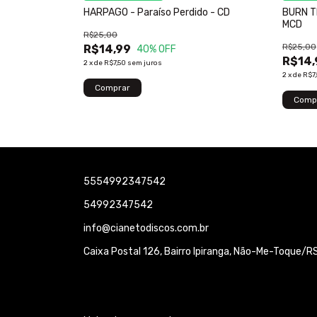
D
HARPAGO - Paraíso Perdido - CD
BURN T
MCD
R$25,00
R$25,00
R$14,99
40
% OFF
R$14,
2
x
de
R$7,50
sem juros
2
x
de
R$7
5554992347542
54992347542
info@cianetodiscos.com.br
Caixa Postal 126, Bairro Ipiranga, Não-Me-Toque/RS 