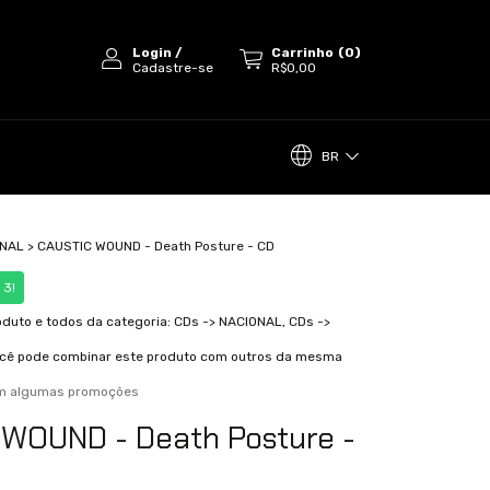
Login
/
Carrinho
(
0
)
Cadastre-se
R$0,00
BR
ONAL
>
CAUSTIC WOUND - Death Posture - CD
 3!
oduto e todos da categoria: CDs -> NACIONAL, CDs ->
cê pode combinar este produto com outros da mesma
om algumas promoções
WOUND - Death Posture -