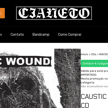
es
Contato
Bandcamp
Como Comprar
Início
>
CDs
>
NACI
Compre 4 e pague
Válido para este pr
IMPORTADO.
Nesta promoção vo
categoria.
Não acumulável c
CAUSTIC 
CD