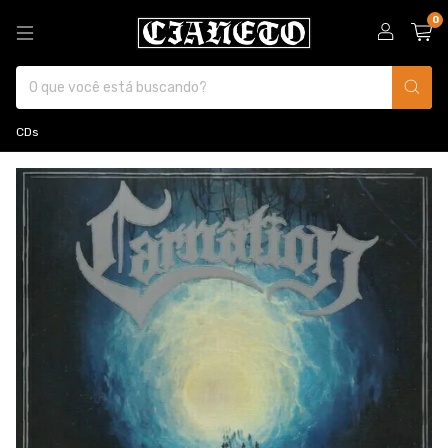
0
CDs