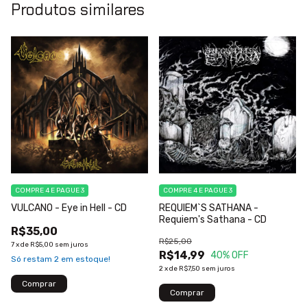
Produtos similares
COMPRE 4 E PAGUE 3
COMPRE 4 E PAGUE 3
VULCANO - Eye in Hell - CD
REQUIEM`S SATHANA -
Requiem's Sathana - CD
R$35,00
R$25,00
7
x
de
R$5,00
sem juros
R$14,99
40
% OFF
Só restam
2
em estoque!
2
x
de
R$7,50
sem juros