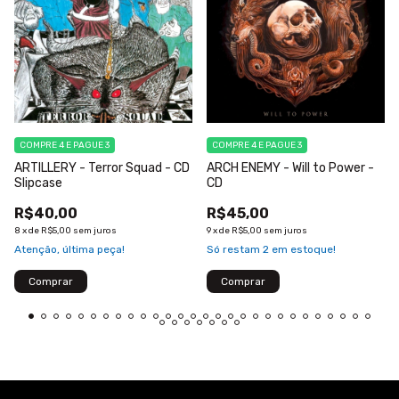
COMPRE 4 E PAGUE 3
COMPRE 4 E PAGUE 3
ARTILLERY - Terror Squad - CD
ARCH ENEMY - Will to Power -
Slipcase
CD
R$40,00
R$45,00
8
x
de
R$5,00
sem juros
9
x
de
R$5,00
sem juros
Atenção, última peça!
Só restam
2
em estoque!