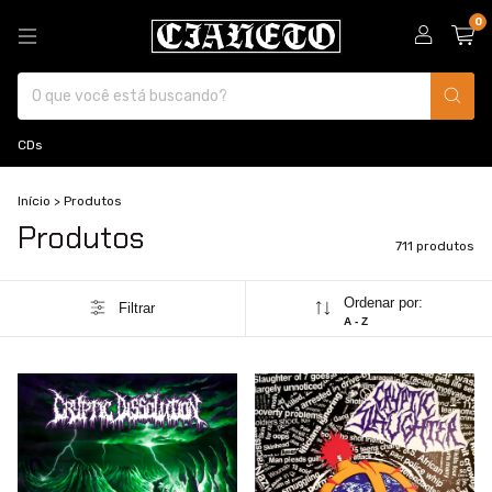
0
CDs
Início
>
Produtos
Produtos
711 produtos
Ordenar por:
Filtrar
A - Z