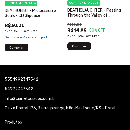
COMPRE 4 E PAGUE 3
COMPRE 4 E PAGUE 3
DEATHSLAUGHTER - Passing
DEATHGEIST - Procession of
Through the Valley of
Souls - CD Slipcase
Sodomites - CD Digipack
R$30,00
R$30,00
Envernizado + Adesivo
R$14,99
50
% OFF
6
x
de
R$5,00
sem juros
2
x
de
R$7,50
sem juros
Só restam
3
em estoque!
5554992347542
54992347542
info@cianetodiscos.com.br
Caixa Postal 126, Bairro Ipiranga, Não-Me-Toque/RS - Brasil
Produtos