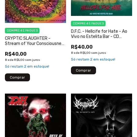
COMPRE 4 E PAGUE 3
COMPRE 4 E PAGUE 3
D.F.C. - Hellcife for Hate - Ao
Vivo no Estelita Bar - CD
CRYPTIC SLAUGHTER -
Slipcase
Stream of Your Consciousness
R$40,00
- CD Slipcase
R$40,00
8
x
de
R$5,00
sem juros
Só restam
2
em estoque!
8
x
de
R$5,00
sem juros
Só restam
2
em estoque!