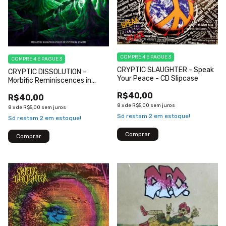
COMPRE 4 E PAGUE 3
COMPRE 4 E PAGUE 3
CRYPTIC SLAUGHTER - Speak
CRYPTIC DISSOLUTION -
Your Peace - CD Slipcase
Morbific Reminiscences in
Physical Forms - CD
R$40,00
R$40,00
8
x
de
R$5,00
sem juros
8
x
de
R$5,00
sem juros
Só restam
2
em estoque!
Só restam
2
em estoque!