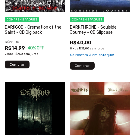
COMPRE 4 E PAGUE 3
COMPRE 4 E PAGUE 3
DARKGOD - Cremation of the
DARKTHRONE - Soulside
Saint - CD Digipack
Journey - CD Slipcase
R$25,00
R$40,00
R$14,99
40
% OFF
8
x
de
R$5,00
sem juros
2
x
de
R$7,50
sem juros
Só restam
3
em estoque!