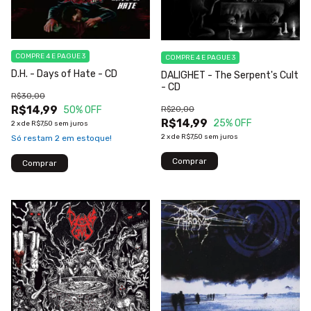
COMPRE 4 E PAGUE 3
COMPRE 4 E PAGUE 3
D.H. - Days of Hate - CD
DALIGHET - The Serpent's Cult
- CD
R$30,00
R$14,99
R$20,00
50
% OFF
R$14,99
25
% OFF
2
x
de
R$7,50
sem juros
2
x
de
R$7,50
sem juros
Só restam
2
em estoque!