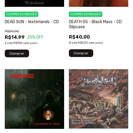
COMPRE 4 E PAGUE 3
COMPRE 4 E PAGUE 3
DEAD SUN - Waterlands - CD
DEATH SS - Black Mass - CD
Slipcase
R$20,00
R$40,00
R$14,99
25
% OFF
8
x
de
R$5,00
sem juros
2
x
de
R$7,50
sem juros