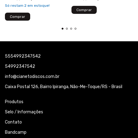
Só restam
2
em estoque!
5554992347542
54992347542
info@cianetodiscos.com.br
Caixa Postal 126, Bairro Ipiranga, Não-Me-Toque/RS - Brasil
Produtos
Selo / Informações
Contato
Bandcamp