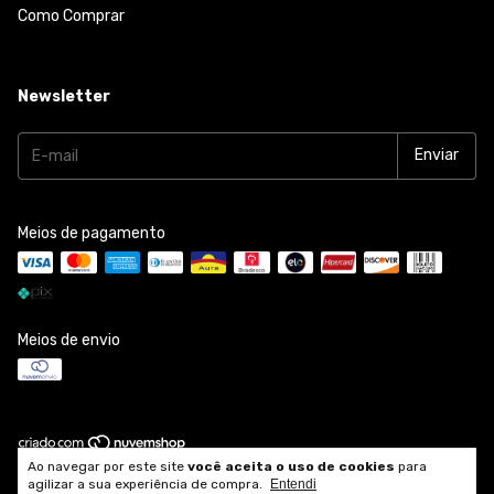
Como Comprar
Newsletter
Meios de pagamento
Meios de envio
Ao navegar por este site
você aceita o uso de cookies
para
Copyright Gil Dessoy - 2026. Todos os direitos reservados.
agilizar a sua experiência de compra.
Entendi