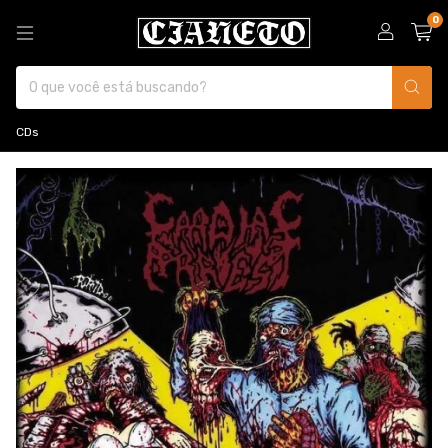
0
CDs