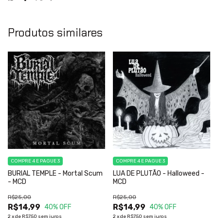
Produtos similares
COMPRE 4 E PAGUE 3
COMPRE 4 E PAGUE 3
BURIAL TEMPLE - Mortal Scum
LUA DE PLUTÃO - Halloweed -
- MCD
MCD
R$25,00
R$25,00
R$14,99
R$14,99
40
% OFF
40
% OFF
2
x
de
R$7,50
sem juros
2
x
de
R$7,50
sem juros